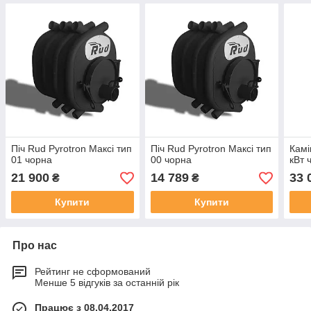
Піч Rud Pyrotron Максі тип
Піч Rud Pyrotron Максі тип
Камі
01 чорна
00 чорна
кВт 
21 900
14 789
33 
₴
₴
Купити
Купити
Про нас
Рейтинг не сформований
Менше 5 відгуків за останній рік
Працює з 08.04.2017