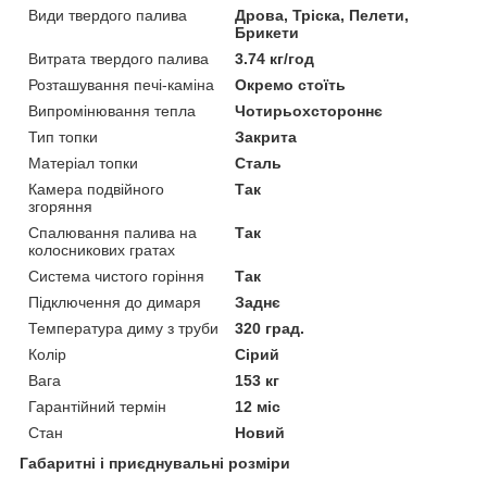
Види твердого палива
Дрова, Тріска, Пелети,
Брикети
Витрата твердого палива
3.74 кг/год
Розташування печі-каміна
Окремо стоїть
Випромінювання тепла
Чотирьохстороннє
Тип топки
Закрита
Матеріал топки
Сталь
Камера подвійного
Так
згоряння
Спалювання палива на
Так
колосникових гратах
Система чистого горіння
Так
Підключення до димаря
Заднє
Температура диму з труби
320 град.
Колір
Сірий
Вага
153 кг
Гарантійний термін
12 міс
Стан
Новий
Габаритні і приєднувальні розміри