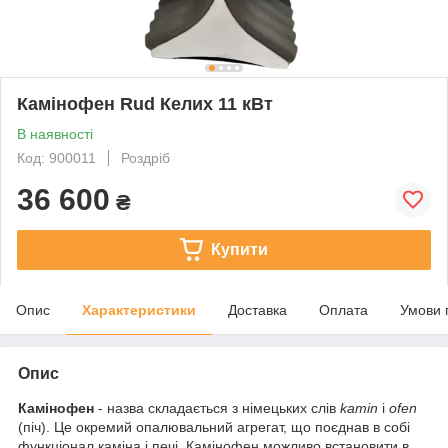
Камінофен Rud Келих 11 кВт
В наявності
Код: 900011
Роздріб
36 600
₴
Купити
Опис
Характеристики
Доставка
Оплата
Умови 
Опис
Камінофен
- назва складається з німецьких слів
kamin
і
ofen
(піч). Це окремий опалювальний агрегат, що поєднав в собі
функціонал каміна і печі. Камінофен можливо встановити в