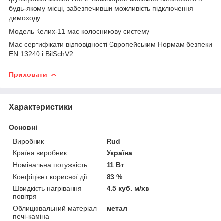
будь-якому місці, забезпечивши можливість підключення
димоходу.
Модель Келих-11 має колосникову систему
Має сертифікати відповідності Європейським Нормам безпеки
EN 13240 і BilSchV2.
Приховати
Характеристики
Основні
Виробник
Rud
Країна виробник
Україна
Номінальна потужність
11 Вт
Коефіцієнт корисної дії
83 %
Швидкість нагрівання
4.5 куб. м/хв
повітря
Облицювальний матеріал
метал
печі-каміна