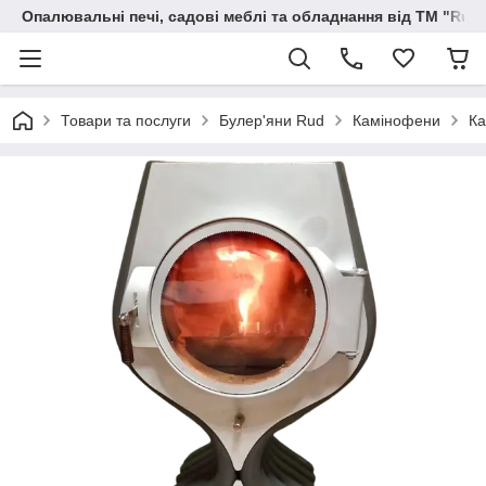
Опалювальні печі, садові меблі та обладнання від ТМ "Rud
Товари та послуги
Булер'яни Rud
Камінофени
Ка