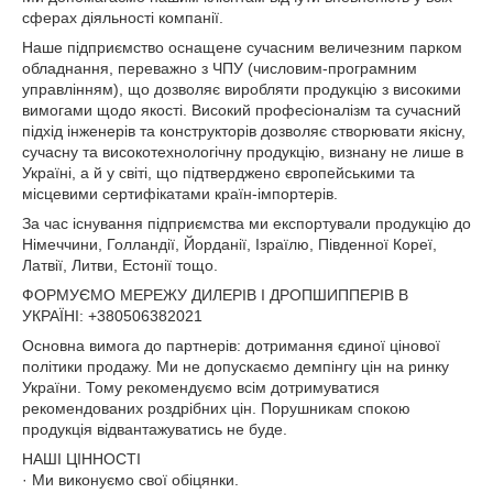
сферах діяльності компанії.
Наше підприємство оснащене сучасним величезним парком
обладнання, переважно з ЧПУ (числовим-програмним
управлінням), що дозволяє виробляти продукцію з високими
вимогами щодо якості. Високий професіоналізм та сучасний
підхід інженерів та конструкторів дозволяє створювати якісну,
сучасну та високотехнологічну продукцію, визнану не лише в
Україні, а й у світі, що підтверджено європейськими та
місцевими сертифікатами країн-імпортерів.
За час існування підприємства ми експортували продукцію до
Німеччини, Голландії, Йорданії, Ізраїлю, Південної Кореї,
Латвії, Литви, Естонії тощо.
ФОРМУЄМО МЕРЕЖУ ДИЛЕРІВ І ДРОПШИППЕРІВ В
УКРАЇНІ: +380506382021
Основна вимога до партнерів: дотримання єдиної цінової
політики продажу. Ми не допускаємо демпінгу цін на ринку
України. Тому рекомендуємо всім дотримуватися
рекомендованих роздрібних цін. Порушникам спокою
продукція відвантажуватись не буде.
НАШІ ЦІННОСТІ
· Ми виконуємо свої обіцянки.