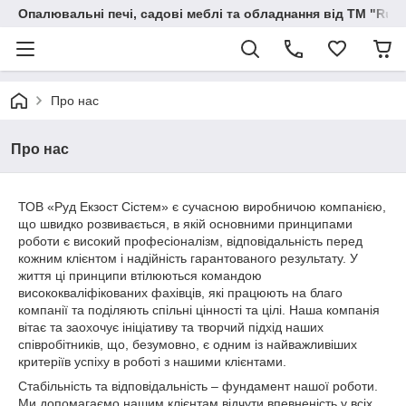
Опалювальні печі, садові меблі та обладнання від ТМ "Rud
Про нас
Про нас
ТОВ «Руд Екзост Сістем» є сучасною виробничою компанією,
що швидко розвивається, в якій основними принципами
роботи є високий професіоналізм, відповідальність перед
кожним клієнтом і надійність гарантованого результату. У
життя ці принципи втілюються командою
висококваліфікованих фахівців, які працюють на благо
компанії та поділяють спільні цінності та цілі. Наша компанія
вітає та заохочує ініціативу та творчий підхід наших
співробітників, що, безумовно, є одним із найважливіших
критеріїв успіху в роботі з нашими клієнтами.
Стабільність та відповідальність – фундамент нашої роботи.
Ми допомагаємо нашим клієнтам відчути впевненість у всіх