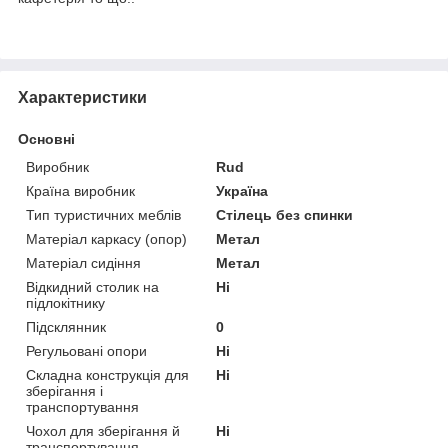
Характеристики
Основні
Виробник
Rud
Країна виробник
Україна
Тип туристичних меблів
Стілець без спинки
Матеріал каркасу (опор)
Метал
Матеріал сидіння
Метал
Відкидний столик на
Ні
підлокітнику
Підсклянник
0
Регульовані опори
Ні
Складна конструкція для
Ні
зберігання і
транспортування
Чохол для зберігання й
Ні
транспортування