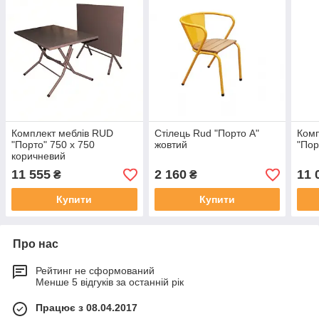
Комплект меблів RUD
Стілець Rud "Порто А"
Комп
"Порто" 750 х 750
жовтий
"Пор
коричневий
11 555
2 160
11 
₴
₴
Купити
Купити
Про нас
Рейтинг не сформований
Менше 5 відгуків за останній рік
Працює з 08.04.2017