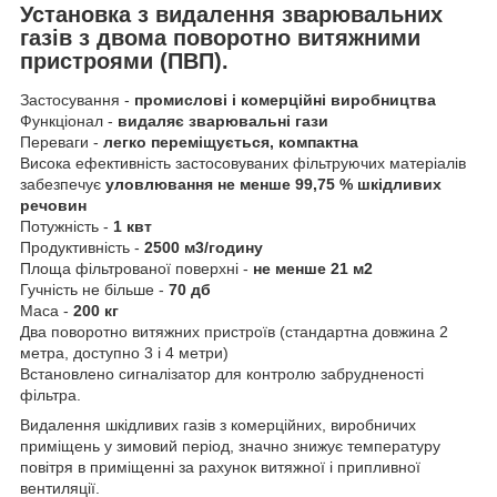
Установка з видалення зварювальних
газів з двома поворотно витяжними
пристроями (ПВП).
Застосування -
промислові і комерційні виробництва
Функціонал -
видаляє зварювальні гази
Переваги -
легко переміщується, компактна
Висока ефективність застосовуваних фільтруючих матеріалів
забезпечує
уловлювання не менше 99,75 % шкідливих
речовин
Потужність -
1 квт
Продуктивність -
2500 м3/годину
Площа фільтрованої поверхні -
не менше 21 м2
Гучність не більше -
70 дб
Маса -
200 кг
Два поворотно витяжних пристроїв (стандартна довжина 2
метра, доступно 3 і 4 метри)
Встановлено сигналізатор для контролю забрудненості
фільтра.
Видалення шкідливих газів з комерційних, виробничих
приміщень у зимовий період, значно знижує температуру
повітря в приміщенні за рахунок витяжної і припливної
вентиляції.