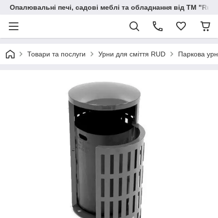
Опалювальні печі, садові меблі та обладнання від ТМ "Rud
Товари та послуги
Урни для сміття RUD
Паркова урн