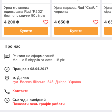
Урна металева
Урна паркова Rud "Стайл"
Урна
оцинкована Rud "R2D2"
червона
сіра
без попільнички 50 літрів
салатова
4 200
4 650
4 6
₴
₴
Купити
Купити
Про нас
Рейтинг не сформований
Менше 5 відгуків за останній рік
Працює з 08.04.2017
м. Дніпро
вул. Велика Діївська, 545, Дніпро, Україна
Контакти
Сьогодні вихідний
Показати весь графік роботи